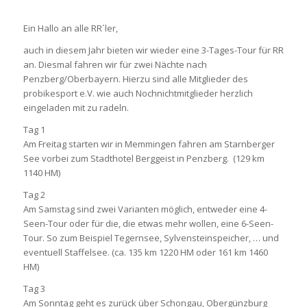
Ein Hallo an alle RR´ler,
auch in diesem Jahr bieten wir wieder eine 3-Tages-Tour für RR
an. Diesmal fahren wir für zwei Nächte nach
Penzberg/Oberbayern. Hierzu sind alle Mitglieder des
probikesport e.V. wie auch Nochnichtmitglieder herzlich
eingeladen mit zu radeln.
Tag 1
Am Freitag starten wir in Memmingen fahren am Starnberger
See vorbei zum Stadthotel Berggeist in Penzberg. (129 km
1140 HM)
Tag 2
Am Samstag sind zwei Varianten möglich, entweder eine 4-
Seen-Tour oder für die, die etwas mehr wollen, eine 6-Seen-
Tour. So zum Beispiel Tegernsee, Sylvensteinspeicher, … und
eventuell Staffelsee. (ca. 135 km 1220 HM oder 161 km 1460
HM)
Tag 3
Am Sonntag geht es zurück über Schongau, Obergünzburg