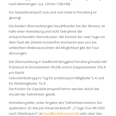
nach Memmingen. (ca. 120 km 1180 HM)
Für Gepäcktransport zum und vom Hotel in Penzberg ist
gesorgt.
Die beiden Übernachtungen bezahlt jeder bei der Abreise, im
Falle einer Anmeldung und nicht Teilnahme die
entsprechenden Stornokosten. Wir können bis zwei Tage vor
dem Start die Zimmer kostenfrei stornieren was uns bei
schlechten Wetteraussichten die Möglichkeit gibt die Tour
abzusagen.
Die Übernachtung in Stadthotel Berggeist Penzberg kostet inkl.
Frühstück im Einzelzimmer 90,50€ und im Doppelzimmer 159,-€
pro Nacht.
Unkostenbeitrag pro Tag für probikesport Mitglieder 5,-€ und
für Nichtmitglieder 10,-€.
Die Kosten für Gepäcktransport/Fahrer werden durch die
Anzahl der Teilnehmer geteilt.
Anmeldung bitte, unter Angabe des Teilnehmernamens, bis
spätestens 30. Mai per Email mit Betreff „3 Tage Tour RR 2025
nach Oberbayern“ an
tour@probikesport.de
oder über das