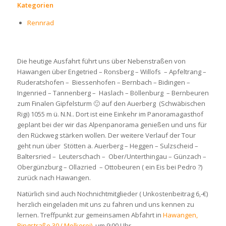
Kategorien
Rennrad
Die heutige Ausfahrt führt uns über Nebenstraßen von
Hawangen über Engetried – Ronsberg – Willofs – Apfeltrang –
Ruderatshofen – Biessenhofen – Bernbach – Bidingen –
Ingenried – Tannenberg – Haslach – Böllenburg – Bernbeuren
zum Finalen Gipfelsturm 🙂 auf den Auerberg (Schwäbischen
Rigi) 1055 m ü. N.N.. Dort ist eine Einkehr im Panoramagasthof
geplant bei der wir das Alpenpanorama genießen und uns für
den Rückweg stärken wollen. Der weitere Verlauf der Tour
geht nun über Stötten a. Auerberg – Heggen – Sulzscheid –
Baltersried – Leuterschach – Ober/Unterthingau – Günzach –
Obergünzburg – Ollazried – Ottobeuren ( ein Eis bei Pedro ?)
zurück nach Hawangen.
Natürlich sind auch Nochnichtmitglieder ( Unkostenbeitrag 6,-€)
herzlich eingeladen mit uns zu fahren und uns kennen zu
lernen. Treffpunkt zur gemeinsamen Abfahrt in
Hawangen,
Ringstraße 30 ( Molkerei)
um 9:00 Uhr.