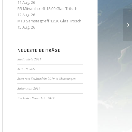
11 Aug. 26
RR Mitwochtreff 18:00 Glas Trösch
12 Aug. 26
MTB Samstagtreff 13:30 Glas Trösch
So
15 Aug. 26
NEUESTE BEITRÄGE
Stadtradeln 2021
AUF IN 2021
Start zum Stadtradeln 2019 in Memmingen
Saisonstart 2019
Ein Gutes Neues Jahr 2019