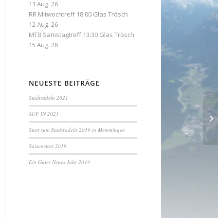
11 Aug. 26
RR Mitwochtreff 18:00 Glas Trösch
12 Aug. 26
MTB Samstagtreff 13:30 Glas Trösch
15 Aug. 26
NEUESTE BEITRÄGE
Stadtradeln 2021
AUF IN 2021
Ja
Start zum Stadtradeln 2019 in Memmingen
Saisonstart 2019
Ein Gutes Neues Jahr 2019