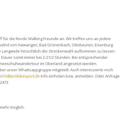
ff für die Nordic Walking Freunde an. Wir treffen uns an jedem
chselnd von Hawangen, Bad Grönenbach, Ottobeuren, Eisenburg
e Langweile hinsichtlich der Streckenwahl aufkommen zu lassen.
 Dauer somit immer bei 2-21/2 Stunden. Bei entsprechender
chneeschuhwandertour im Oberland angesetzt werden.
über unser Whattsappgruppe mitgeteilt. Auch interessierte noch
info@probikesport.de
Info einholen bzw. anmelden. Oder Anfrage
92473
 mehr möglich.