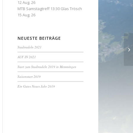
12 Aug. 26
MTB Samstagtreff 13:30 Glas Trösch
15 Aug. 26
NEUESTE BEITRÄGE
Ne
Stadtradeln 2021
20
AUF IN 2021
Start zum Stadtradeln 2019 in Memmingen
Saisonstart 2019
Ein Gutes Neues Jahr 2019