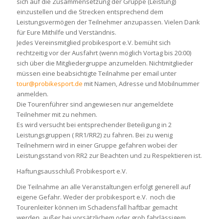
sich auf die Zusammensetzung der Gruppe (Leistung)
einzustellen und die Strecken entsprechend dem
Leistungsvermögen der Teilnehmer anzupassen. Vielen Dank
für Eure Mithilfe und Verständnis.
Jedes Vereinsmitglied probikesport e.V. bemüht sich
rechtzeitig vor der Ausfahrt (wenn möglich Vortag bis 20:00)
sich über die Mitgliedergruppe anzumelden. Nichtmitglieder
müssen eine beabsichtigte Teilnahme per email unter
tour@probikesport.de
mit Namen, Adresse und Mobilnummer
anmelden.
Die Tourenführer sind angewiesen nur angemeldete
Teilnehmer mit zu nehmen.
Es wird versucht bei entsprechender Beteiligung in 2
Leistungsgruppen ( RR1/RR2) zu fahren. Bei zu wenig
Teilnehmern wird in einer Gruppe gefahren wobei der
Leistungsstand von RR2 zur Beachten und zu Respektieren ist.
Haftungsausschluß Probikesport e.V.
Die Teilnahme an alle Veranstaltungen erfolgt generell auf
eigene Gefahr. Weder der probikesport e.V. noch die
Tourenleiter können im Schadensfall haftbar gemacht
werden, außer bei vorsätzlichem oder grob fahrlässigem