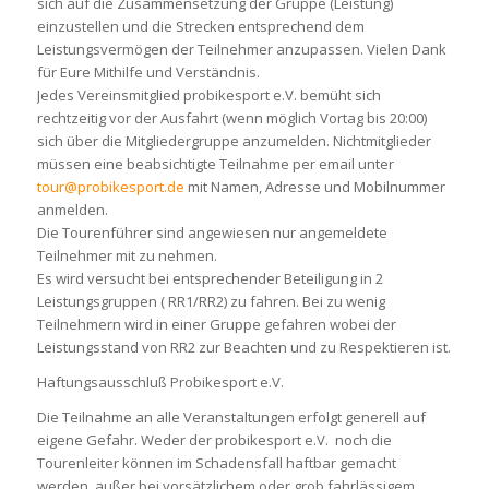
sich auf die Zusammensetzung der Gruppe (Leistung)
einzustellen und die Strecken entsprechend dem
Leistungsvermögen der Teilnehmer anzupassen. Vielen Dank
für Eure Mithilfe und Verständnis.
Jedes Vereinsmitglied probikesport e.V. bemüht sich
rechtzeitig vor der Ausfahrt (wenn möglich Vortag bis 20:00)
sich über die Mitgliedergruppe anzumelden. Nichtmitglieder
müssen eine beabsichtigte Teilnahme per email unter
tour@probikesport.de
mit Namen, Adresse und Mobilnummer
anmelden.
Die Tourenführer sind angewiesen nur angemeldete
Teilnehmer mit zu nehmen.
Es wird versucht bei entsprechender Beteiligung in 2
Leistungsgruppen ( RR1/RR2) zu fahren. Bei zu wenig
Teilnehmern wird in einer Gruppe gefahren wobei der
Leistungsstand von RR2 zur Beachten und zu Respektieren ist.
Haftungsausschluß Probikesport e.V.
Die Teilnahme an alle Veranstaltungen erfolgt generell auf
eigene Gefahr. Weder der probikesport e.V. noch die
Tourenleiter können im Schadensfall haftbar gemacht
werden, außer bei vorsätzlichem oder grob fahrlässigem