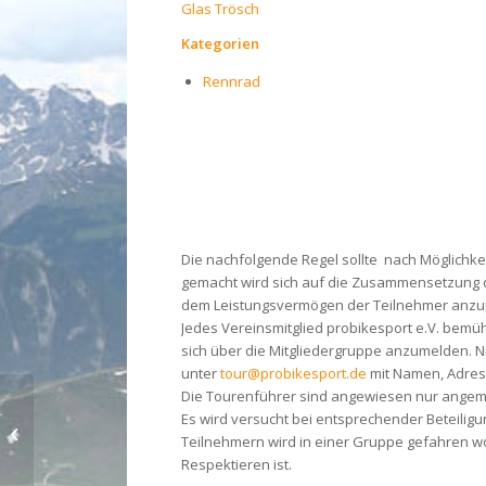
Glas Trösch
Kategorien
Rennrad
Die nachfolgende Regel sollte nach Möglichke
gemacht wird sich auf die Zusammensetzung d
dem Leistungsvermögen der Teilnehmer anzupa
Jedes Vereinsmitglied probikesport e.V. bemüht
sich über die Mitgliedergruppe anzumelden. N
unter
tour@probikesport.de
mit Namen, Adre
Die Tourenführer sind angewiesen nur angem
Es wird versucht bei entsprechender Beteiligu
RR Samstagtreff 13:30 Glas Trösch
Teilnehmern wird in einer Gruppe gefahren w
Respektieren ist.