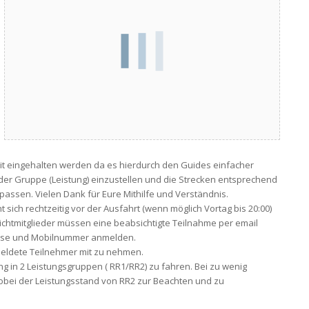
it eingehalten werden da es hierdurch den Guides einfacher
er Gruppe (Leistung) einzustellen und die Strecken entsprechend
ssen. Vielen Dank für Eure Mithilfe und Verständnis.
 sich rechtzeitig vor der Ausfahrt (wenn möglich Vortag bis 20:00)
ichtmitglieder müssen eine beabsichtigte Teilnahme per email
sse und Mobilnummer anmelden.
eldete Teilnehmer mit zu nehmen.
ng in 2 Leistungsgruppen ( RR1/RR2) zu fahren. Bei zu wenig
obei der Leistungsstand von RR2 zur Beachten und zu