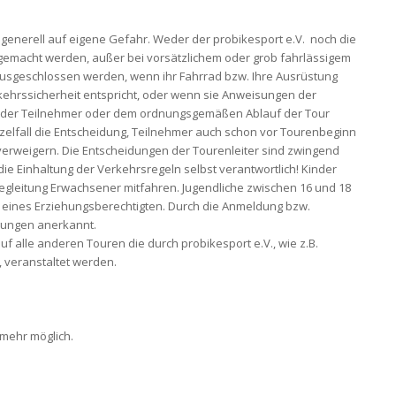
 generell auf eigene Gefahr. Weder der probikesport e.V. noch die
 gemacht werden, außer bei vorsätzlichem oder grob fahrlässigem
usgeschlossen werden, wenn ihr Fahrrad bzw. Ihre Ausrüstung
kehrssicherheit entspricht, oder wenn sie Anweisungen der
eit der Teilnehmer oder dem ordnungsgemäßen Ablauf der Tour
nzelfall die Entscheidung, Teilnehmer auch schon vor Tourenbeginn
rweigern. Die Entscheidungen der Tourenleiter sind zwingend
 die Einhaltung der Verkehrsregeln selbst verantwortlich! Kinder
Begleitung Erwachsener mitfahren. Jugendliche zwischen 16 und 18
 eines Erziehungsberechtigten. Durch die Anmeldung bzw.
gungen anerkannt.
alle anderen Touren die durch probikesport e.V., wie z.B.
 veranstaltet werden.
 mehr möglich.