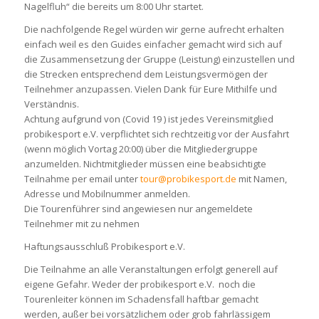
Nagelfluh“ die bereits um 8:00 Uhr startet.
Die nachfolgende Regel würden wir gerne aufrecht erhalten
einfach weil es den Guides einfacher gemacht wird sich auf
die Zusammensetzung der Gruppe (Leistung) einzustellen und
die Strecken entsprechend dem Leistungsvermögen der
Teilnehmer anzupassen. Vielen Dank für Eure Mithilfe und
Verständnis.
Achtung aufgrund von (Covid 19 ) ist jedes Vereinsmitglied
probikesport e.V. verpflichtet sich rechtzeitig vor der Ausfahrt
(wenn möglich Vortag 20:00) über die Mitgliedergruppe
anzumelden. Nichtmitglieder müssen eine beabsichtigte
Teilnahme per email unter
tour@probikesport.de
mit Namen,
Adresse und Mobilnummer anmelden.
Die Tourenführer sind angewiesen nur angemeldete
Teilnehmer mit zu nehmen
Haftungsausschluß Probikesport e.V.
Die Teilnahme an alle Veranstaltungen erfolgt generell auf
eigene Gefahr. Weder der probikesport e.V. noch die
Tourenleiter können im Schadensfall haftbar gemacht
werden, außer bei vorsätzlichem oder grob fahrlässigem