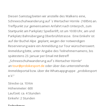
Diesen Samstag bieten wir anstelle des Walkens eine,
Schneeschuhwanderung auf ´s Wertacher Hörnle (1695m) an.
Treffpunkt zur gemeinsamen Anfahrt nach Unterjoch, zum
Startpunkt am Parkplatz Spießerlift, ist um 10:00 Uhr, am und
Parkplatz Bahnübergang Oberbrühlstrasse. Eine Einkehr ist
auf der Buchel Alpe geplant, wegen der notwendigen
Reservierung wäre ein Anmeldung zur Tour wünschenswert.
Anmeldung bitte, unter Angabe des Teilnehmernamens, bis
spätestens 23. Januar per Email mit Betreff
„Schneeschuhwanderung auf´s Wertacher Hörnle“
an
tour@probikesport.de
oder über das untenstehende
Anmeldeportal bzw. über die Whatsappgruppe „probikesport
e.V.“
Strecke ca. 10 Km
Höhenmeter: 600
Laufzeit: ca. 4 Stunden
Einkehr: 2 Stunden
Teilnehmer: