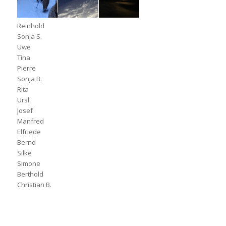
Ond dia send alle dabei:
Reinhold
Sonja S.
Uwe
Tina
Pierre
Sonja B.
Rita
Ursl
Josef
Manfred
Elfriede
Bernd
Silke
Simone
Berthold
Christian B.