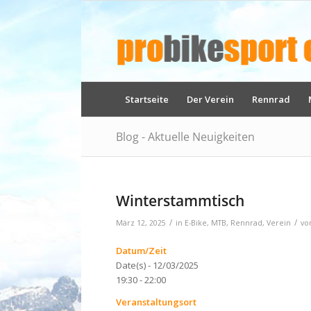
Startseite
Der Verein
Rennrad
Blog - Aktuelle Neuigkeiten
Winterstammtisch
/
/
März 12, 2025
in
E-Bike
,
MTB
,
Rennrad
,
Verein
vo
Datum/Zeit
Date(s) - 12/03/2025
19:30 - 22:00
Veranstaltungsort