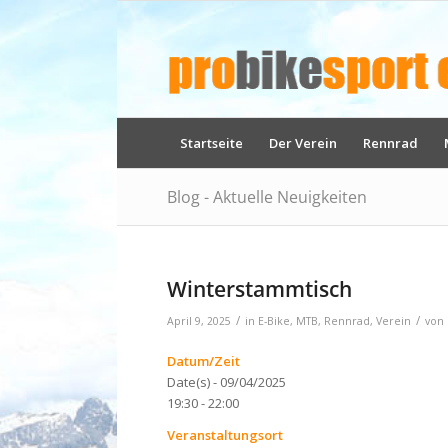
Startseite
Der Verein
Rennrad
Blog - Aktuelle Neuigkeiten
Winterstammtisch
/
/
April 9, 2025
in
E-Bike
,
MTB
,
Rennrad
,
Verein
von
Datum/Zeit
Date(s) - 09/04/2025
19:30 - 22:00
Veranstaltungsort