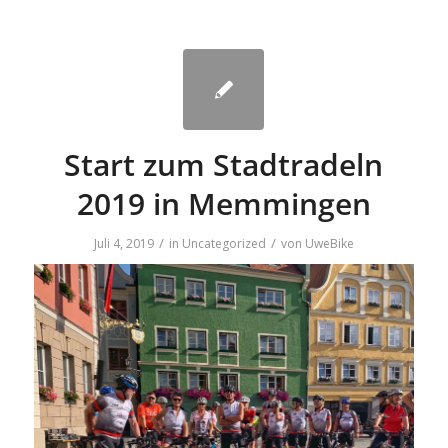
Start zum Stadtradeln
2019 in Memmingen
/
/
Juli 4, 2019
in
Uncategorized
von
UweBike